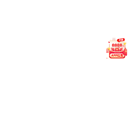
作为如今NBA联赛中的明星球员之一，恩比德所展示
出的拼搏精神，对年轻球员有着深远影响。在他们眼
中，这不仅是一种技术层面的学习，更是一种心态上
的引导。他们看到偶像在逆境中奋发向前，自然会受
到鼓舞，从而树立起追求卓越、不怕艰难险阻的人生
观和价值观。
此外，这种精神还培养了年轻球员对于职业生涯责任
感。看到前辈们如何在困难面前坚持，他们也会意识
到作为职业运动员，不仅仅是为了自己，还有整个团
队和支持自己的粉丝。因此，他们愿意投入更多时间
与精力去锻炼自己，提高综合素质，以应对未来更大
的挑战。