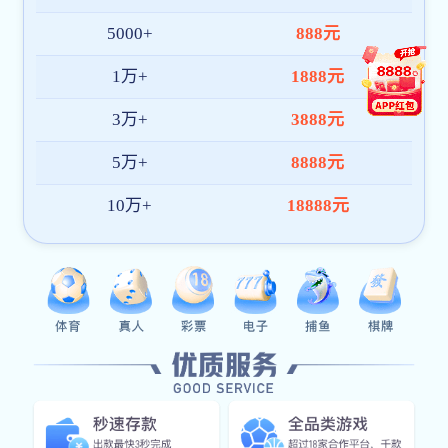
数据合规卓越平台
平台顺利通过 GDPR 与 ISO 多项认证，建立技术安全新标
准。
用户满意度大奖