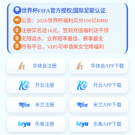
4. 我有哪些行为是不被允许的？
5. 我的信息会被如何保护？
6. 协议条款是否会变更？
7. 如有疑问应如何联系？
荣誉与成就
华体会体育官方 在多个国际赛事科技平台评比中脱颖而出，
持续提升安全性与观赛体验。